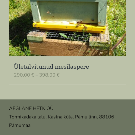
Ületalvitunud mesilaspere
Hinnavahemik:
290,00
€
–
398,00
€
290,00 €
kuni
398,00 €
AEGLANE HETK OÜ
Tormikadaka talu, Kastna küla, Pärnu linn, 88106
Pärnumaa