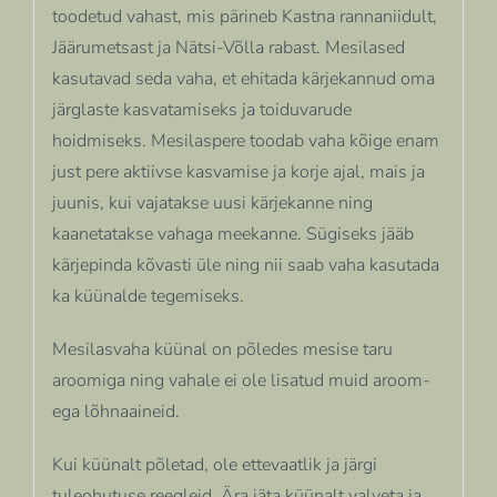
toodetud vahast, mis pärineb Kastna rannaniidult,
Jäärumetsast ja Nätsi-Võlla rabast. Mesilased
kasutavad seda vaha, et ehitada kärjekannud oma
järglaste kasvatamiseks ja toiduvarude
hoidmiseks. Mesilaspere toodab vaha kõige enam
just pere aktiivse kasvamise ja korje ajal, mais ja
juunis, kui vajatakse uusi kärjekanne ning
kaanetatakse vahaga meekanne. Sügiseks jääb
kärjepinda kõvasti üle ning nii saab vaha kasutada
ka küünalde tegemiseks.
Mesilasvaha küünal on põledes mesise taru
aroomiga ning vahale ei ole lisatud muid aroom-
ega lõhnaaineid.
Kui küünalt põletad, ole ettevaatlik ja järgi
tuleohutuse reegleid. Ära jäta küünalt valveta ja