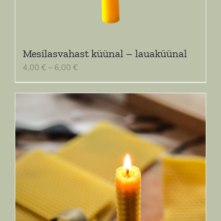
Mesilasvahast küünal – lauaküünal
Hinnavahemik:
4,00
€
–
6,00
€
4,00 €
kuni
6,00 €