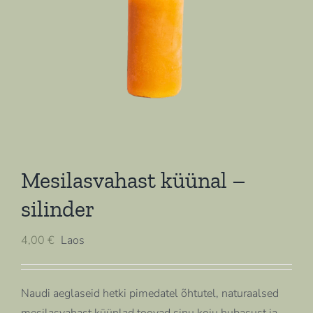
Mesilasvahast küünal –
silinder
4,00
€
Laos
Naudi aeglaseid hetki pimedatel õhtutel, naturaalsed