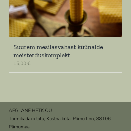
Suurem mesilasvahast küünalde
meisterduskomplekt
15,00
€
AEGLANE HETK OÜ
Tormikadaka talu, Kastna küla, Pärnu linn, 88106
Pärnumaa