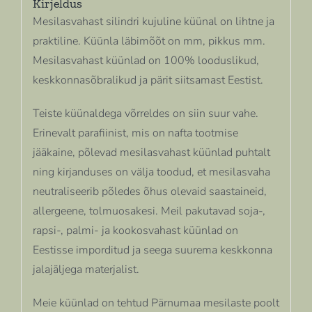
Kirjeldus
Mesilasvahast silindri kujuline küünal on lihtne ja
praktiline. Küünla läbimõõt on mm, pikkus mm.
Mesilasvahast küünlad on 100% looduslikud,
keskkonnasõbralikud ja pärit siitsamast Eestist.
Teiste küünaldega võrreldes on siin suur vahe.
Erinevalt parafiinist, mis on nafta tootmise
jääkaine, põlevad mesilasvahast küünlad puhtalt
ning kirjanduses on välja toodud, et mesilasvaha
neutraliseerib põledes õhus olevaid saastaineid,
allergeene, tolmuosakesi. Meil pakutavad soja-,
rapsi-, palmi- ja kookosvahast küünlad on
Eestisse imporditud ja seega suurema keskkonna
jalajäljega materjalist.
Meie küünlad on tehtud Pärnumaa mesilaste poolt