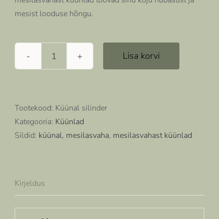
mesilasvahast küünlad toovad sinu koju hubasust ja
mesist looduse hõngu.
Lisa korvi
Mesilasvahast
küünal
-
silinder
Tootekood:
Küünal silinder
kogus
Kategooria:
Küünlad
Sildid:
küünal
,
mesilasvaha
,
mesilasvahast küünlad
Kirjeldus