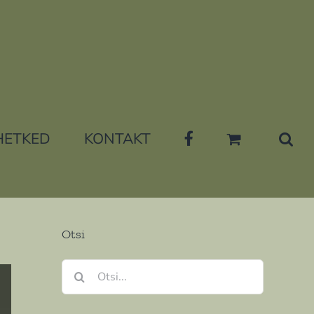
HETKED
KONTAKT
Otsi
Search
for: