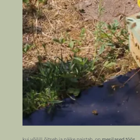
kui võilill õitseb ja päike paistab, on
mesilased töös
.