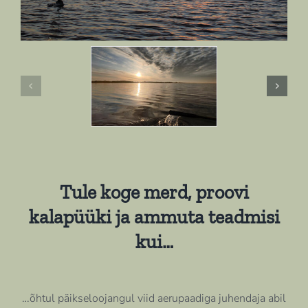
Tule koge merd, proovi
kalapüüki ja ammuta teadmisi
kui…
…õhtul päikseloojangul viid aerupaadiga juhendaja abil