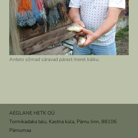
Antero silmad säravad pärast merel käiku.
AEGLANE HETK OÜ
Tormikadaka talu, Kastna küla, Pärnu linn, 88106
Pärnumaa