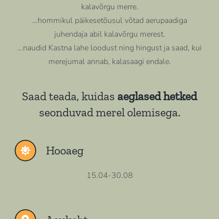
kalavõrgu merre.
…hommikul päikesetõusul võtad aerupaadiga
juhendaja abil kalavõrgu merest.
…naudid Kastna lahe loodust ning hingust ja saad, kui
merejumal annab, kalasaagi endale.
Saad teada, kuidas
aeglased hetked
seonduvad merel olemisega.
Hooaeg
15.04-30.08