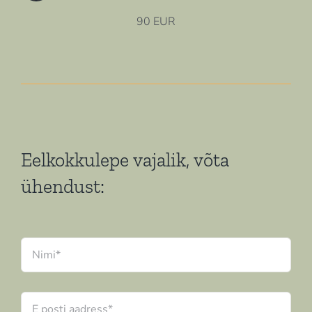
90 EUR
Eelkokkulepe vajalik, võta
ühendust:
Nimi
*
E-
posti