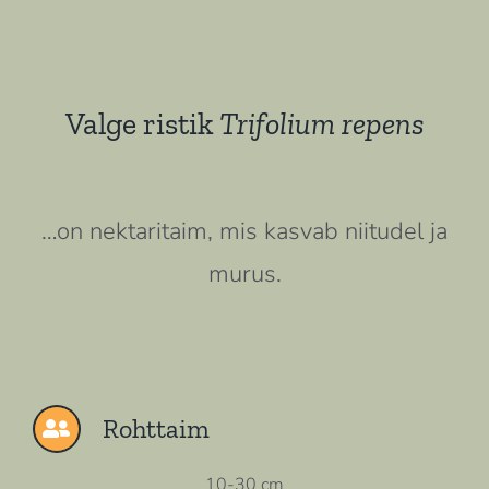
Valge ristik
Trifolium repens
…on nektaritaim, mis kasvab niitudel ja
murus.
Rohttaim
10-30 cm