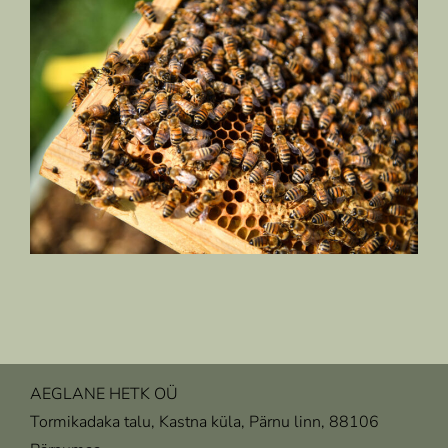
AEGLANE HETK OÜ
Tormikadaka talu, Kastna küla, Pärnu linn, 88106