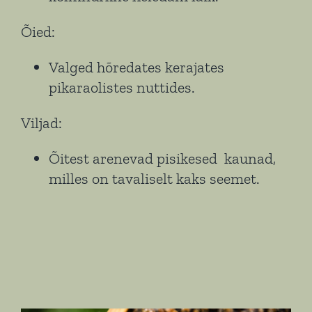
Õied:
Valged hõredates kerajates
pikaraolistes nuttides.
Viljad:
Õitest arenevad pisikesed kaunad,
milles on tavaliselt kaks seemet.