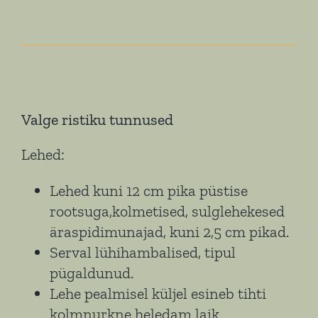
Valge ristiku tunnused
Lehed:
Lehed kuni 12 cm pika püstise
rootsuga,kolmetised, sulglehekesed
äraspidimunajad, kuni 2,5 cm pikad.
Serval lühihambalised, tipul
pügaldunud.
Lehe pealmisel küljel esineb tihti
kolmnurkne heledam laik.