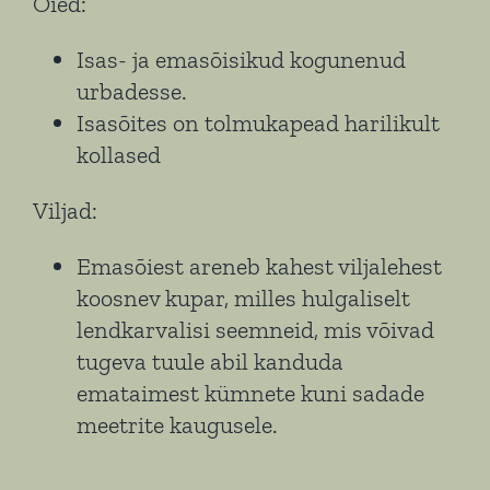
Õied:
Isas- ja emasõisikud kogunenud
urbadesse.
Isasõites on tolmukapead harilikult
kollased
Viljad:
Emasõiest areneb kahest viljalehest
koosnev kupar, milles hulgaliselt
lendkarvalisi seemneid, mis võivad
tugeva tuule abil kanduda
emataimest kümnete kuni sadade
meetrite kaugusele.