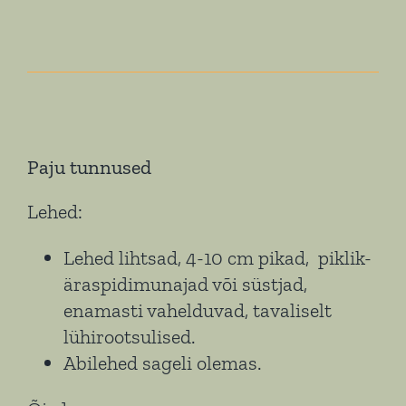
Paju tunnused
Lehed:
Lehed lihtsad, 4-10 cm pikad, piklik-
äraspidimunajad või süstjad,
enamasti vahelduvad, tavaliselt
lühirootsulised.
Abilehed sageli olemas.