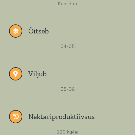
Kuni 3 m
Õitseb
04-05
Viljub
05-06
Nektariproduktiivsus
120 kg/ha