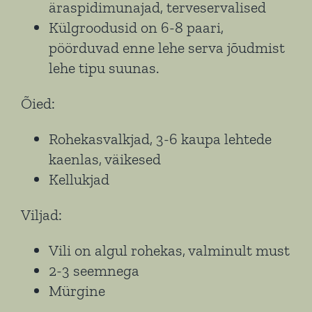
äraspidimunajad, terveservalised
Külgroodusid on 6-8 paari,
pöörduvad enne lehe serva jõudmist
lehe tipu suunas.
Õied:
Rohekasvalkjad, 3-6 kaupa lehtede
kaenlas, väikesed
Kellukjad
Viljad:
Vili on algul rohekas, valminult must
2-3 seemnega
Mürgine