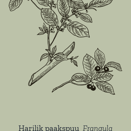
Harilik paakspuu
Frangula