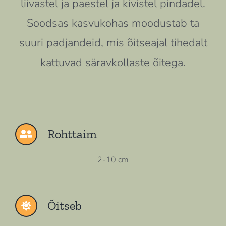
liivastel ja paestel ja kivistel pindadel.
Soodsas kasvukohas moodustab ta
suuri padjandeid, mis õitseajal tihedalt
kattuvad säravkollaste õitega.
Rohttaim
2-10 cm
Õitseb