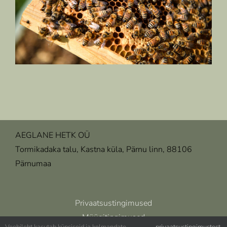
AEGLANE HETK OÜ
Tormikadaka talu, Kastna küla, Pärnu linn, 88106
Pärnumaa
Privaatsustingimused
Müügitingimused